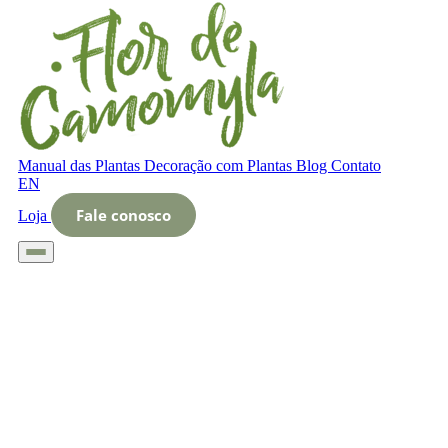
Manual das Plantas
Decoração com Plantas
Blog
Contato
EN
Fale conosco
Loja
Início
Glossário
Letra O
O que é Limpeza profunda