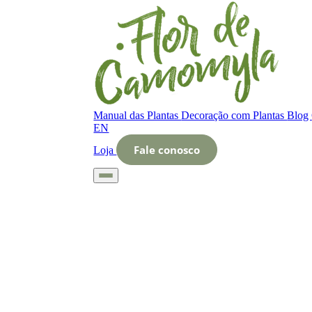
Manual das Plantas
Decoração com Plantas
Blog
EN
Fale conosco
Loja
Início
Glossário
Letra O
O que é Irrigação manual