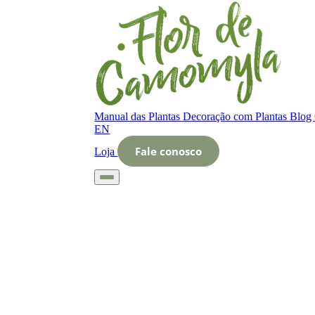
Manual das Plantas
Decoração com Plantas
Blog
EN
Fale conosco
Loja
Início
Glossário
Letra O
O que é Inversão de espaços