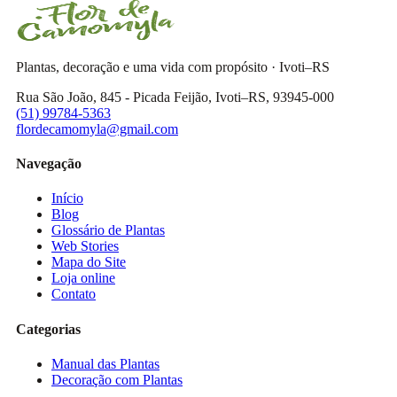
Plantas, decoração e uma vida com propósito · Ivoti–RS
Rua São João, 845 - Picada Feijão, Ivoti–RS, 93945-000
(51) 99784-5363
flordecamomyla@gmail.com
Navegação
Início
Blog
Glossário de Plantas
Web Stories
Mapa do Site
Loja online
Contato
Categorias
Manual das Plantas
Decoração com Plantas