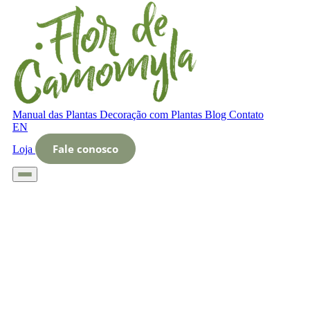
Manual das Plantas
Decoração com Plantas
Blog
Contato
EN
Fale conosco
Loja
Início
Glossário
Letra O
O que é Inspiração de espaços pequenos