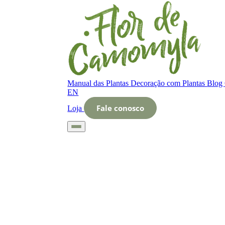
Manual das Plantas
Decoração com Plantas
Blog
EN
Fale conosco
Loja
Início
Glossário
Letra O
O que é horta de flores comestíveis