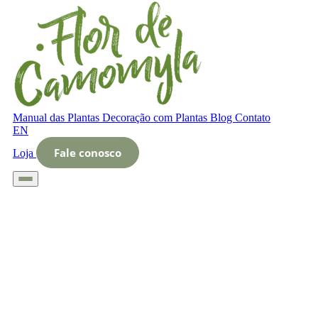
Manual das Plantas
Decoração com Plantas
Blog
Contato
EN
Fale conosco
Loja
Início
Glossário
Letra O
O que é gaiola autoirrigável