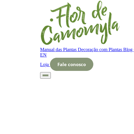
Manual das Plantas
Decoração com Plantas
Blog
EN
Fale conosco
Loja
Início
Glossário
Letra O
O que é floração