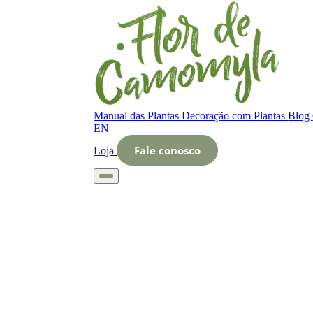
Manual das Plantas
Decoração com Plantas
Blog
EN
Fale conosco
Loja
Início
Glossário
Letra N
Nome científico da planta Seringueira