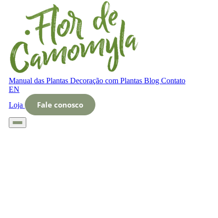
Manual das Plantas
Decoração com Plantas
Blog
Contato
EN
Fale conosco
Loja
Início
Glossário
Letra O
O que é morfologia vegetal