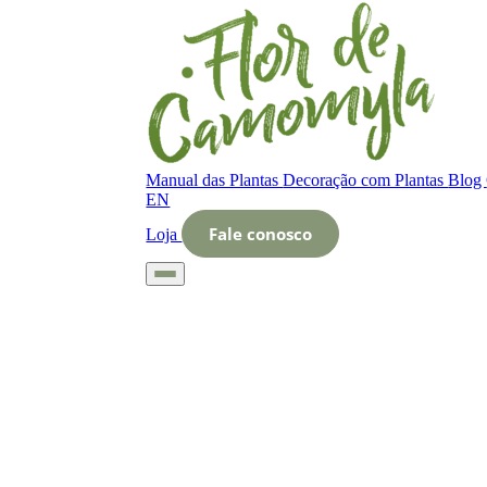
Manual das Plantas
Decoração com Plantas
Blog
EN
Fale conosco
Loja
Início
Glossário
Letra O
O que é maranta