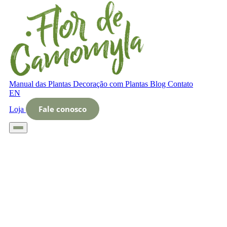
Manual das Plantas
Decoração com Plantas
Blog
Contato
EN
Fale conosco
Loja
Início
Glossário
Letra O
O que é Decoração interna