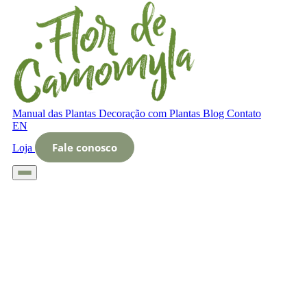
Manual das Plantas
Decoração com Plantas
Blog
Contato
EN
Fale conosco
Loja
Início
Glossário
Letra O
O que é Decoração externa