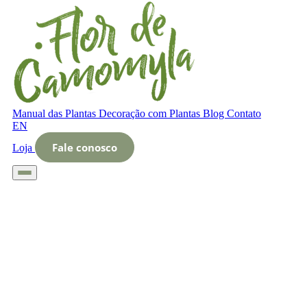
Manual das Plantas
Decoração com Plantas
Blog
Contato
EN
Fale conosco
Loja
Início
Glossário
Letra N
Nome científico da planta Costela-de-Adão