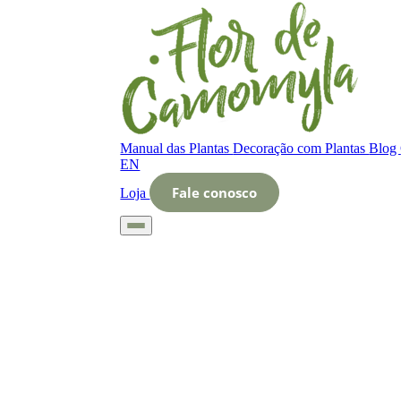
Manual das Plantas
Decoração com Plantas
Blog
EN
Fale conosco
Loja
Início
Glossário
Letra O
O que é Zona de cactos