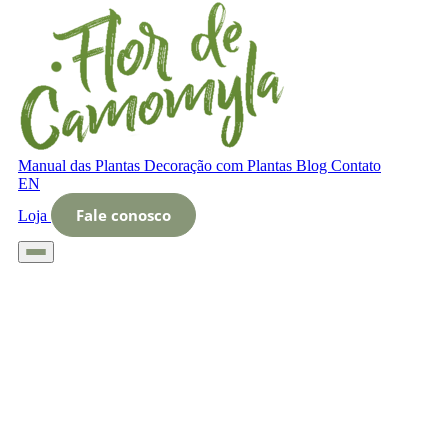
Manual das Plantas
Decoração com Plantas
Blog
Contato
EN
Fale conosco
Loja
Início
Glossário
Letra O
O que é Zenital