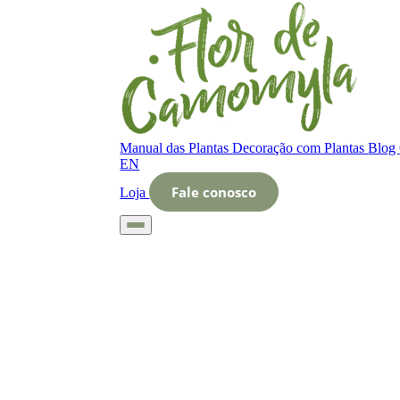
Manual das Plantas
Decoração com Plantas
Blog
EN
Fale conosco
Loja
Início
Glossário
Letra O
O que é Uso de técnicas de cultivo