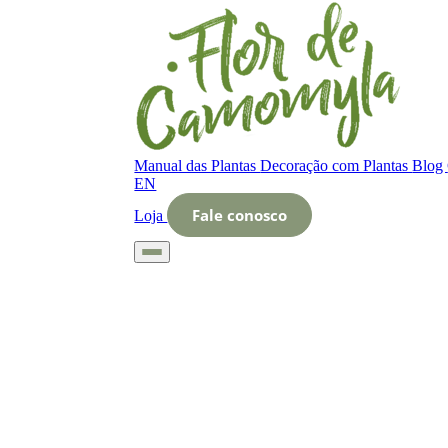
Manual das Plantas
Decoração com Plantas
Blog
EN
Fale conosco
Loja
Início
Glossário
Letra O
O que é Ramos florais