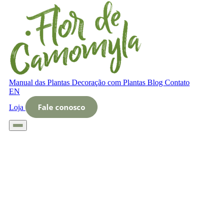
Manual das Plantas
Decoração com Plantas
Blog
Contato
EN
Fale conosco
Loja
Início
Glossário
Letra O
O que é Oxigenadores naturais