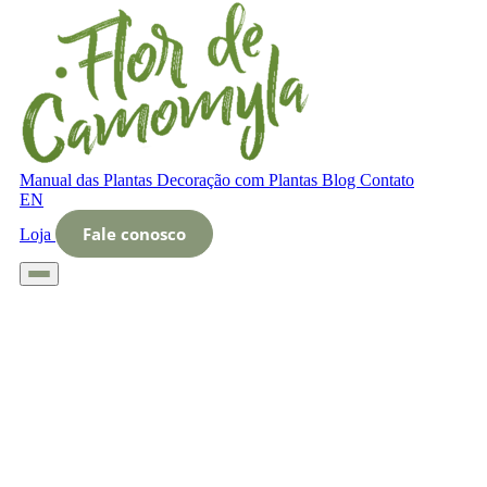
Manual das Plantas
Decoração com Plantas
Blog
Contato
EN
Fale conosco
Loja
Início
Glossário
Letra O
O que é Kopana (técnica de plantio)