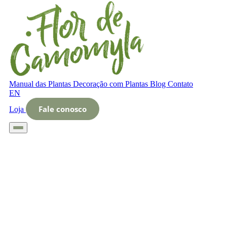
Manual das Plantas
Decoração com Plantas
Blog
Contato
EN
Fale conosco
Loja
Início
Glossário
Letra O
O que é jardineiro urban jungle