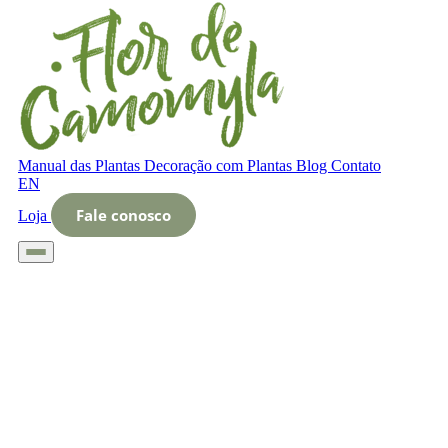
Manual das Plantas
Decoração com Plantas
Blog
Contato
EN
Fale conosco
Loja
Início
Glossário
Letra O
O que é jardinagem ecológica