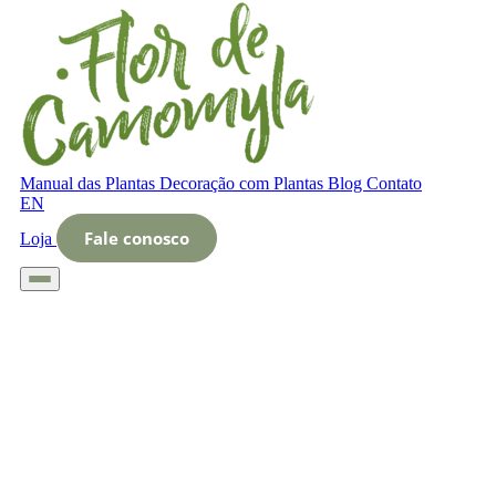
Manual das Plantas
Decoração com Plantas
Blog
Contato
EN
Fale conosco
Loja
Início
Glossário
Letra O
O que é jardim de divisórias