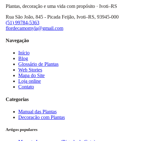
Plantas, decoração e uma vida com propósito · Ivoti–RS
Rua São João, 845 - Picada Feijão, Ivoti–RS, 93945-000
(51) 99784-5363
flordecamomyla@gmail.com
Navegação
Início
Blog
Glossário de Plantas
Web Stories
Mapa do Site
Loja online
Contato
Categorias
Manual das Plantas
Decoração com Plantas
Artigos populares