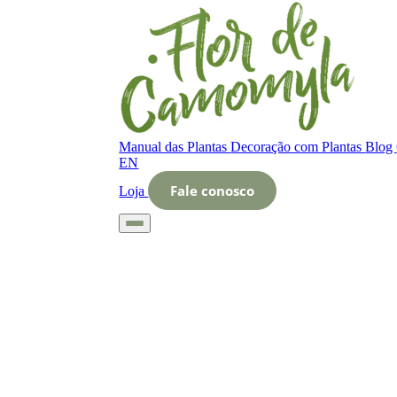
Manual das Plantas
Decoração com Plantas
Blog
EN
Fale conosco
Loja
Início
Glossário
Letra O
O que é jacinto