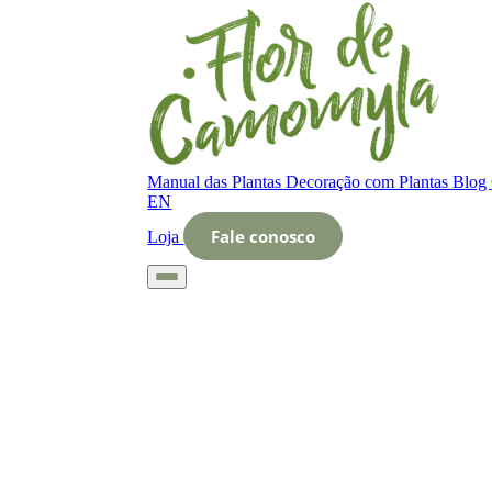
Manual das Plantas
Decoração com Plantas
Blog
EN
Fale conosco
Loja
Início
Glossário
Letra O
O que é holístico no cultivo