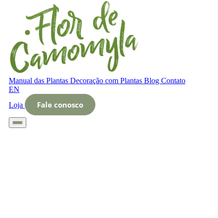
Manual das Plantas
Decoração com Plantas
Blog
Contato
EN
Fale conosco
Loja
Início
Glossário
Letra O
O que é gossypium