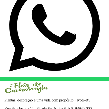
Plantas, decoração e uma vida com propósito · Ivoti–RS
Rua São João, 845 - Picada Feijão, Ivoti–RS, 93945-000