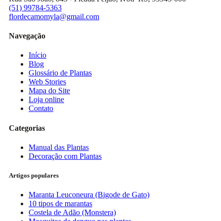
(51) 99784-5363
flordecamomyla@gmail.com
Navegação
Início
Blog
Glossário de Plantas
Web Stories
Mapa do Site
Loja online
Contato
Categorias
Manual das Plantas
Decoração com Plantas
Artigos populares
Maranta Leuconeura (Bigode de Gato)
10 tipos de marantas
Costela de Adão (Monstera)