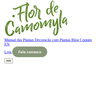
Manual das Plantas
Decoração com Plantas
Blog
Contato
EN
Fale conosco
Loja
Início
Glossário
Letra O
O que é gerenciamento de plantas