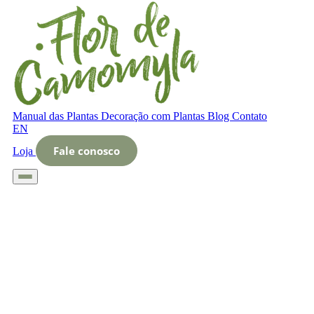
Manual das Plantas
Decoração com Plantas
Blog
Contato
EN
Fale conosco
Loja
Início
Glossário
Letra O
O que é floreiras