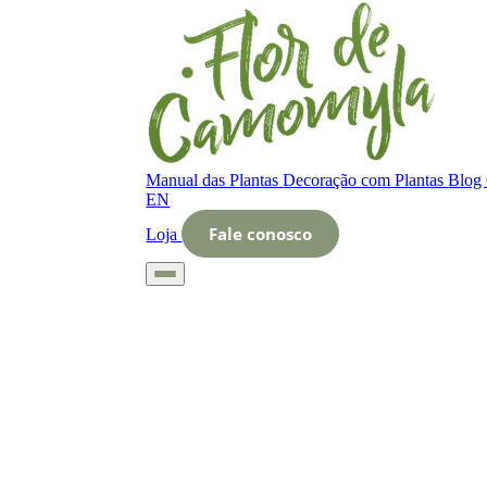
Manual das Plantas
Decoração com Plantas
Blog
EN
Fale conosco
Loja
Início
Glossário
Letra O
O que é Exames de saúde da planta