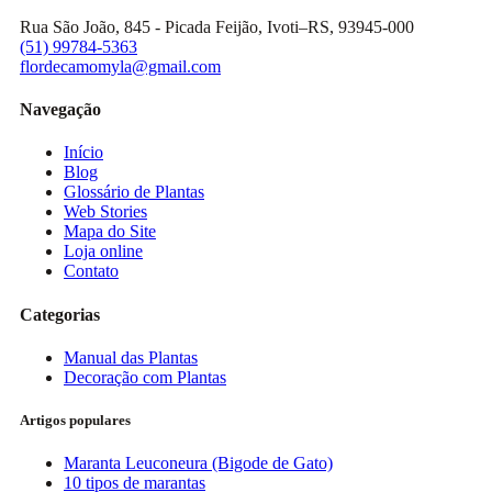
Rua São João, 845 - Picada Feijão, Ivoti–RS, 93945-000
(51) 99784-5363
flordecamomyla@gmail.com
Navegação
Início
Blog
Glossário de Plantas
Web Stories
Mapa do Site
Loja online
Contato
Categorias
Manual das Plantas
Decoração com Plantas
Artigos populares
Maranta Leuconeura (Bigode de Gato)
10 tipos de marantas