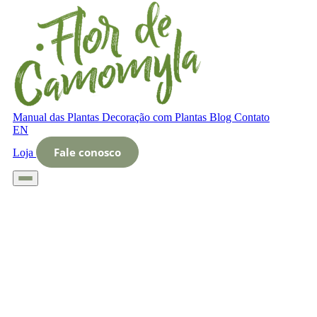
Manual das Plantas
Decoração com Plantas
Blog
Contato
EN
Fale conosco
Loja
Início
Glossário
Letra O
O que é Estudos de substrato