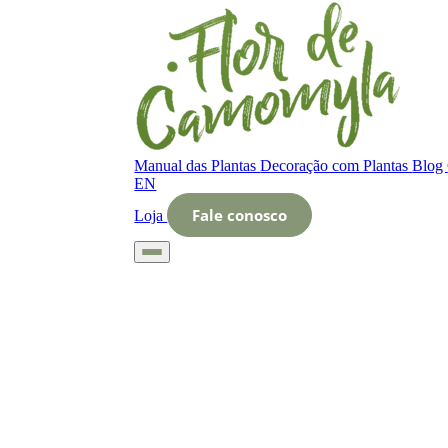
Manual das Plantas
Decoração com Plantas
Blog
EN
Fale conosco
Loja
Início
Glossário
Letra O
O que é Espaços verdes