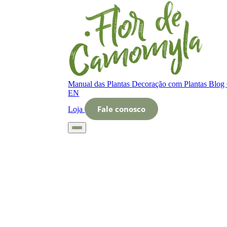
Manual das Plantas
Decoração com Plantas
Blog
EN
Fale conosco
Loja
Início
Glossário
Letra O
O que é Disciplina de cuidados