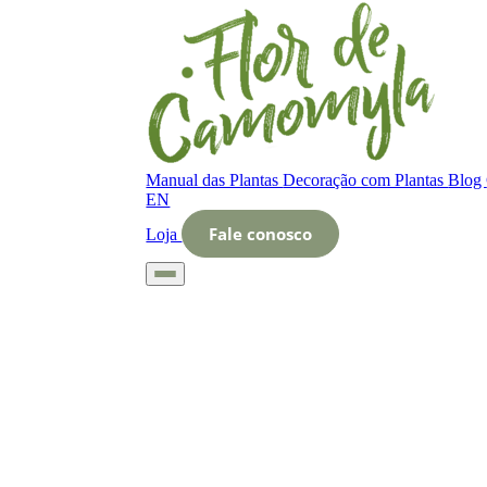
Manual das Plantas
Decoração com Plantas
Blog
EN
Fale conosco
Loja
Início
Glossário
Letra O
O que é Delicadeza no cultivo