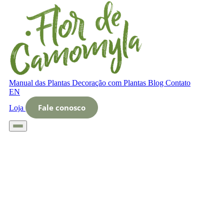
Manual das Plantas
Decoração com Plantas
Blog
Contato
EN
Fale conosco
Loja
Início
Glossário
Letra O
O que é Decorações rústicas