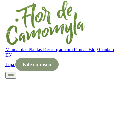
Manual das Plantas
Decoração com Plantas
Blog
Contato
EN
Fale conosco
Loja
Início
Glossário
Letra O
O que é broto