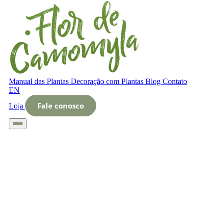
Manual das Plantas
Decoração com Plantas
Blog
Contato
EN
Fale conosco
Loja
Início
Glossário
Letra O
O que é boticas de plantas