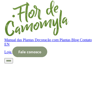
Manual das Plantas
Decoração com Plantas
Blog
Contato
EN
Fale conosco
Loja
Início
Glossário
Letra O
O que é biotin