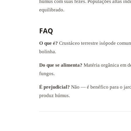
húmus com suas fezes. Populações altas ind
equilibrado.
FAQ
O que é?
Crustáceo terrestre isópode comu
bolinha.
Do que se alimenta?
Matéria orgânica em de
fungos.
É prejudicial?
Não — é benéfico para o jard
produz húmus.