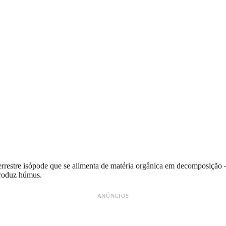
terrestre isópode que se alimenta de matéria orgânica em decomposição 
 produz húmus.
ANÚNCIOS