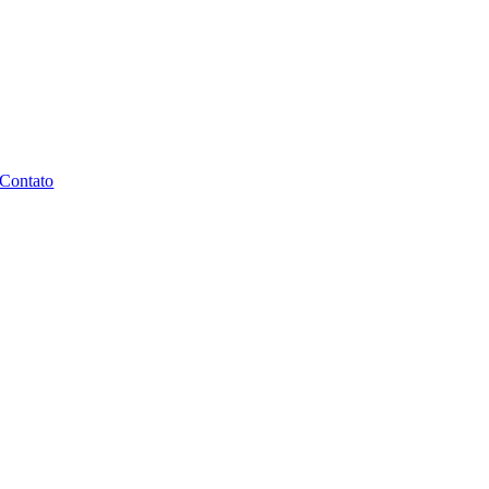
Contato
entação e Benefícios no Jardim