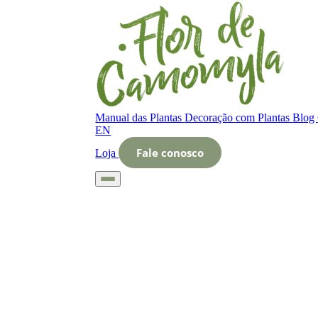
Manual das Plantas
Decoração com Plantas
Blog
EN
Fale conosco
Loja
Início
Glossário
Letra O
O que é Bichinho de Conta: Biologia, Alim