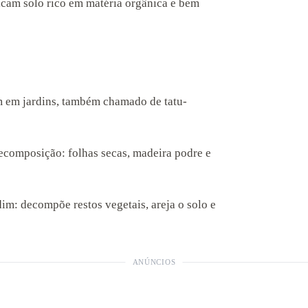
icam solo rico em matéria orgânica e bem
m em jardins, também chamado de tatu-
composição: folhas secas, madeira podre e
im: decompõe restos vegetais, areja o solo e
ANÚNCIOS