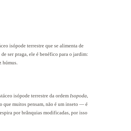
áceo isópode terrestre que se alimenta de
e ser praga, ele é benéfico para o jardim:
uz húmus.
stáceo isópode terrestre da ordem
Isopoda
,
do que muitos pensam, não é um inseto — é
respira por brânquias modificadas, por isso