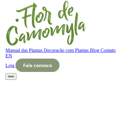
Manual das Plantas
Decoração com Plantas
Blog
Contato
EN
Fale conosco
Loja
Início
Glossário
Letra O
O que é bancada orgânica