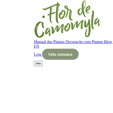
Manual das Plantas
Decoração com Plantas
Blog
EN
Fale conosco
Loja
Início
Glossário
Letra O
O que é assento vegetal