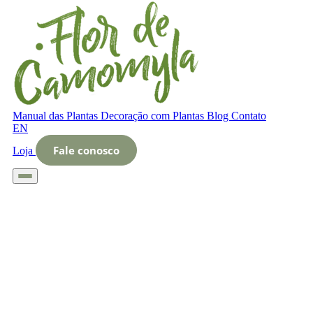
Manual das Plantas
Decoração com Plantas
Blog
Contato
EN
Fale conosco
Loja
Início
Glossário
Letra O
O que é as flores mais populares