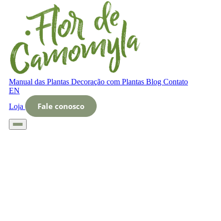
Manual das Plantas
Decoração com Plantas
Blog
Contato
EN
Fale conosco
Loja
Início
Glossário
Letra O
O que é arbustos decorativos