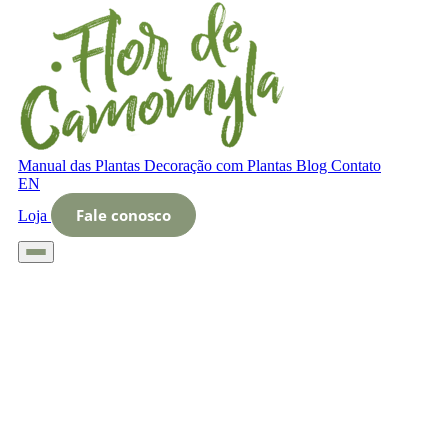
Manual das Plantas
Decoração com Plantas
Blog
Contato
EN
Fale conosco
Loja
Início
Glossário
Letra A
Aclimatização