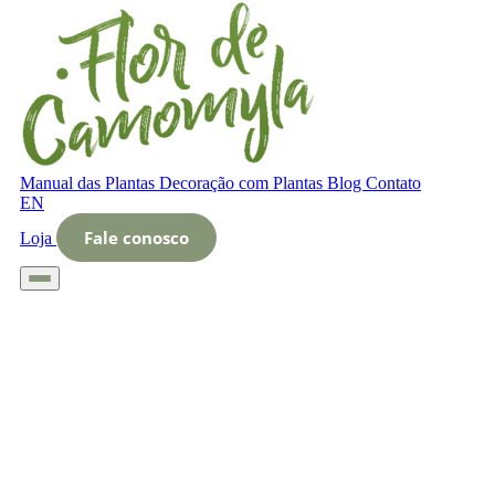
Manual das Plantas
Decoração com Plantas
Blog
Contato
EN
Fale conosco
Loja
Início
Glossário
Letra N
Nome científico da planta Spatifilus