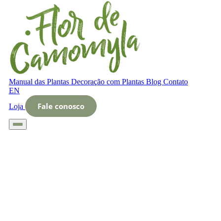
Manual das Plantas
Decoração com Plantas
Blog
Contato
EN
Fale conosco
Loja
Início
Glossário
Letra O
O que é Zonas de cultivo