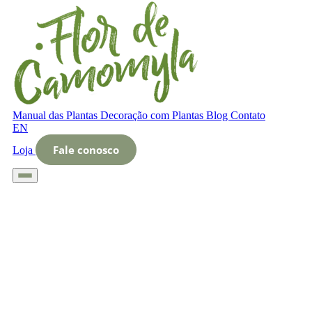
Manual das Plantas
Decoração com Plantas
Blog
Contato
EN
Fale conosco
Loja
Início
Glossário
Letra O
O que é Xeriscape