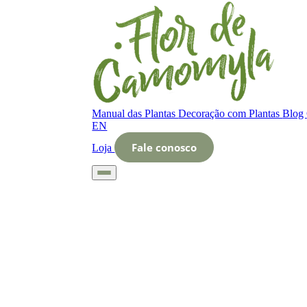
Manual das Plantas
Decoração com Plantas
Blog
EN
Fale conosco
Loja
Início
Glossário
Letra O
O que é Visão jardinagem