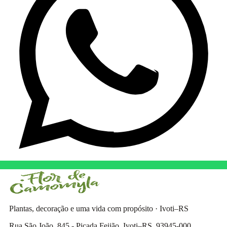
Plantas, decoração e uma vida com propósito · Ivoti–RS
Rua São João, 845 - Picada Feijão, Ivoti–RS, 93945-000