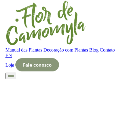
Manual das Plantas
Decoração com Plantas
Blog
Contato
EN
Fale conosco
Loja
Início
Glossário
Letra O
O que é Verificação de saúde