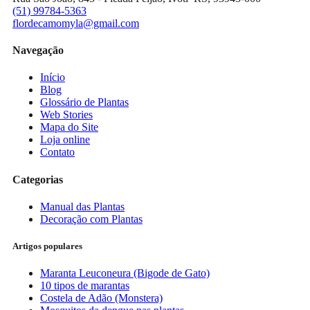
(51) 99784-5363
flordecamomyla@gmail.com
Navegação
Início
Blog
Glossário de Plantas
Web Stories
Mapa do Site
Loja online
Contato
Categorias
Manual das Plantas
Decoração com Plantas
Artigos populares
Maranta Leuconeura (Bigode de Gato)
10 tipos de marantas
Costela de Adão (Monstera)