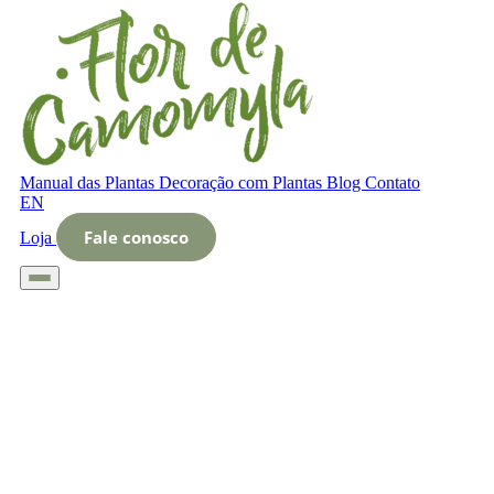
Manual das Plantas
Decoração com Plantas
Blog
Contato
EN
Fale conosco
Loja
Início
Glossário
Letra O
O que é Testes de solo