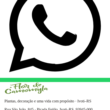
Plantas, decoração e uma vida com propósito · Ivoti–RS
Rua São João, 845 - Picada Feijão, Ivoti–RS, 93945-000