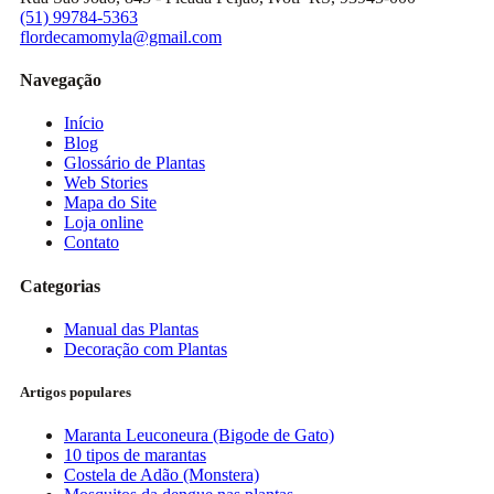
(51) 99784-5363
flordecamomyla@gmail.com
Navegação
Início
Blog
Glossário de Plantas
Web Stories
Mapa do Site
Loja online
Contato
Categorias
Manual das Plantas
Decoração com Plantas
Artigos populares
Maranta Leuconeura (Bigode de Gato)
10 tipos de marantas
Costela de Adão (Monstera)