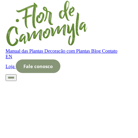
Manual das Plantas
Decoração com Plantas
Blog
Contato
EN
Fale conosco
Loja
Início
Glossário
Letra O
O que é sistemas de cultivo