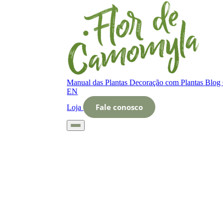
Manual das Plantas
Decoração com Plantas
Blog
EN
Fale conosco
Loja
Início
Glossário
Letra O
O que é Novidades em paisagismo